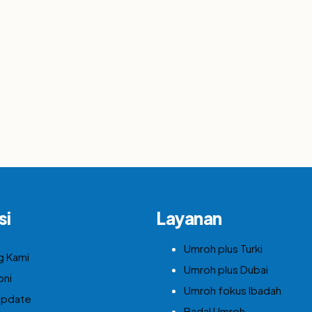
si
Layanan
Umroh plus Turki
g Kami
Umroh plus Dubai
oni
Umroh fokus Ibadah
Update
Badal Umroh