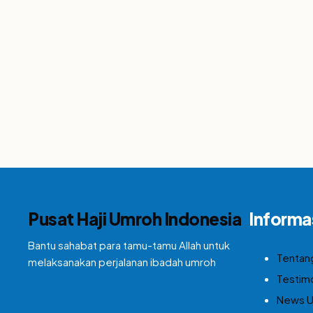
Pusat Haji Umroh Indonesia
Informa
Bantu sahabat para tamu-tamu Allah untuk
Tentan
melaksanakan perjalanan ibadah umroh
Testim
News 