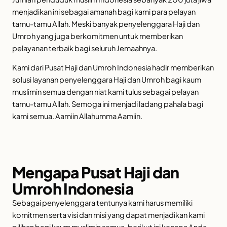
menjadikan ini sebagai amanah bagi kami para pelayan
tamu-tamu Allah. Meski banyak penyelenggara Haji dan
Umroh yang juga berkomitmen untuk memberikan
pelayanan terbaik bagi seluruh Jemaahnya.
Kami dari Pusat Haji dan Umroh Indonesia hadir memberikan
solusi layanan penyelenggara Haji dan Umroh bagi kaum
muslimin semua dengan niat kami tulus sebagai pelayan
tamu-tamu Allah. Semoga ini menjadi ladang pahala bagi
kami semua. Aamiin Allahumma Aamiin.
Mengapa Pusat Haji dan
Umroh Indonesia
Sebagai penyelenggara tentunya kami harus memiliki
komitmen serta visi dan misi yang dapat menjadikan kami