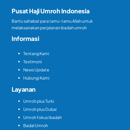
Pusat Haji Umroh Indonesia
Bantu sahabat para tamu-tamu Allah untuk
melaksanakan perjalanan ibadah umroh
Informasi
Tentang Kami
Testimoni
News Update
Hubungi Kami
Layanan
Umroh plus Turki
Umroh plus Dubai
Umroh fokus Ibadah
Badal Umroh