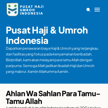
Pusat Haji & Umroh
Indonesia
Dapatkan penawaran biaya Haji & Umroh yang terjangkau
dan fasilitas yang fokus pada kenyamanan beribadah.
Biidznillah, kami akan melayani para tamu Allah dengan
paripurna. Semoga Allah jadikan Ibadah Haji dan Umroh
yang mabrur. Aamiin Allahumma Aamiin.
Ahlan Wa Sahlan Para Tamu-
Tamu Allah
Jumlah penduduk muslim Indonesia sebanyak 200 juta jiwa