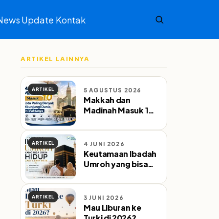
News Update
Kontak
ARTIKEL LAINNYA
ARTIKEL
5 AGUSTUS 2026
Makkah dan
Madinah Masuk 10
Kota Paling Banyak
Dikunjungi Dunia,
Ini Faktanya
ARTIKEL
4 JUNI 2026
Keutamaan Ibadah
Umroh yang bisa
bikin Hidup jadi
lebih baik
ARTIKEL
3 JUNI 2026
Mau Liburan ke
Turki di 2026?