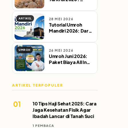
Simak Waktu
Terbaik Sebelum
Pesan Tiket
ARTIKEL
28 MEI 2026
Tutorial Umroh
Mandiri 2026: Dari
Tiket Pesawat
Sampai Visa
UMROH
26 MEI 2026
Umroh Juni 2026:
Paket Biaya All In
Kereta Cepat &
Direct Flight
ARTIKEL TERPOPULER
01
10 Tips Haji Sehat 2025: Cara
Jaga Kesehatan Fisik Agar
Ibadah Lancar di Tanah Suci
1 PEMBACA