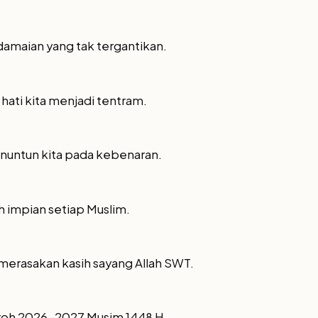
damaian yang tak tergantikan.
hati kita menjadi tentram.
menuntun kita pada kebenaran.
ah impian setiap Muslim.
a merasakan kasih sayang Allah SWT.
mroh 2026-2027 Musim 1448 H