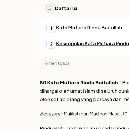
Daftar Isi
Kata Mutiara Rindu Baitullah
1
Kesimpulan Kata Mutiara Rindu 
2
6 menit baca
80 Kata Mutiara Rindu Baitullah
– Ba
dihargai oleh umat Islam di seluruh dun
oleh setiap orang yang percaya dan m
Baca juga:
Makkah dan Madinah Masuk 10 K
Rindu Baitullah bukanlah sekadar rind