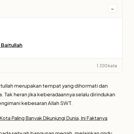
−
Baitullah
1,100 kata
itullah merupakan tempat yang dihormati dan
ia. Tak heran jika keberadaannya selalu dirindukan
engimani kebesaran Allah SWT.
ota Paling Banyak Dikunjungi Dunia, Ini Faktanya
u pada sebuah bangunan megah, melainkan rindu