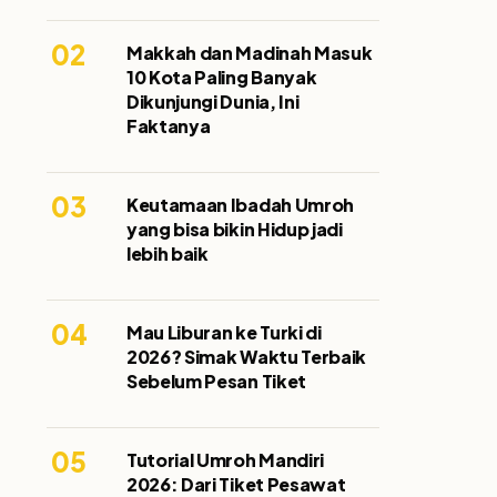
02
Makkah dan Madinah Masuk
10 Kota Paling Banyak
Dikunjungi Dunia, Ini
Faktanya
03
Keutamaan Ibadah Umroh
yang bisa bikin Hidup jadi
lebih baik
04
Mau Liburan ke Turki di
2026? Simak Waktu Terbaik
Sebelum Pesan Tiket
05
Tutorial Umroh Mandiri
2026: Dari Tiket Pesawat