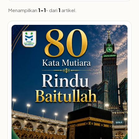
Menampilkan
1-1
- dari
1
artikel.