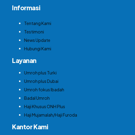
Informasi
Tentang Kami
Testimoni
News Update
Hubungi Kami
Layanan
Umroh plus Turki
Umroh plus Dubai
Umroh fokus Ibadah
Badal Umroh
Haji Khusus ONH Plus
Haji Mujamalah/Haji Furoda
Kantor Kami