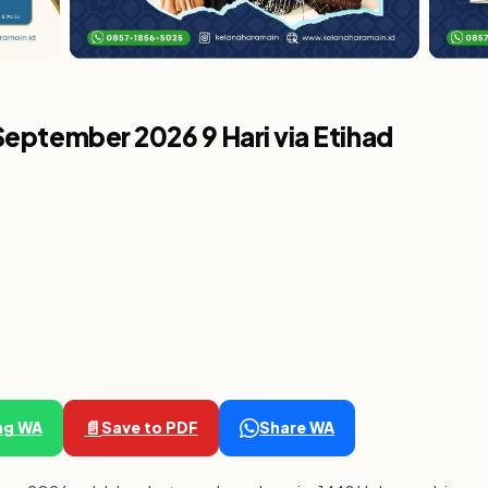
eptember 2026 9 Hari via Etihad
📄
ng WA
Save to PDF
Share WA