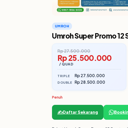
UMROH
Umroh Super Promo 12 S
Rp 27.500.000
Rp 25.500.000
/ QUAD
Rp 27.500.000
TRIPLE
Rp 28.500.000
DOUBLE
Penuh
✍️
Daftar Sekarang
Booki