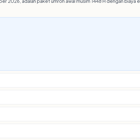
r 2026, adalah paket umroh awal musim 1448 H dengan biaya eko