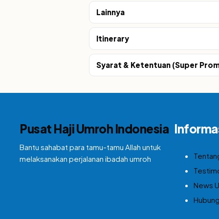
Lainnya
Itinerary
Syarat & Ketentuan (Super Pro
Pusat Haji Umroh Indonesia
Informa
Bantu sahabat para tamu-tamu Allah untuk
Tentan
melaksanakan perjalanan ibadah umroh
Testim
News 
Hubung