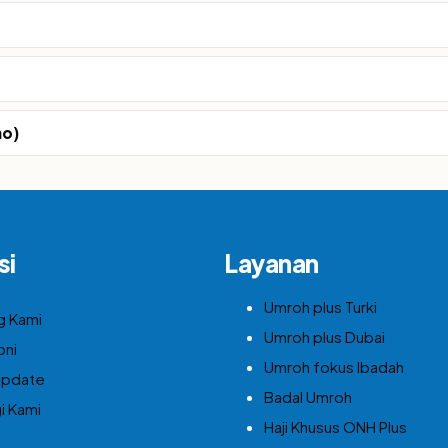
mo)
si
Layanan
Umroh plus Turki
g Kami
Umroh plus Dubai
oni
Umroh fokus Ibadah
Update
Badal Umroh
i Kami
Haji Khusus ONH Plus