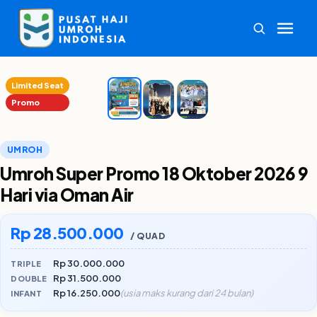
1
/3
‹
›
Limited Seat
Promo
UMROH
Umroh Super Promo 18 Oktober 2026 9
Hari via Oman Air
Rp 28.500.000
/ QUAD
Rp 30.000.000
TRIPLE
Rp 31.500.000
DOUBLE
Rp 16.250.000
(usia maks kurang dari 24 bulan)
INFANT