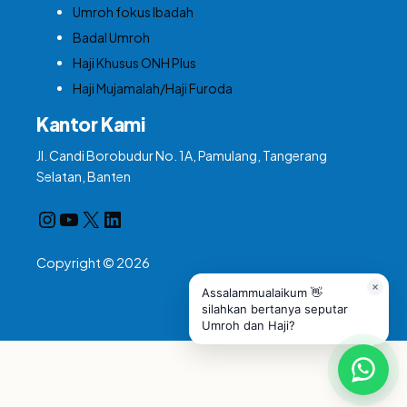
Umroh fokus Ibadah
Badal Umroh
Haji Khusus ONH Plus
Haji Mujamalah/Haji Furoda
Kantor Kami
Jl. Candi Borobudur No. 1A, Pamulang, Tangerang
Selatan, Banten
Instagram
YouTube
X
LinkedIn
Copyright © 2026
Assalammualaikum 👋
silahkan bertanya seputar
Umroh dan Haji?