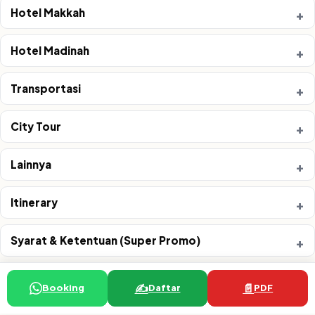
Hotel Makkah
Hotel Madinah
Transportasi
City Tour
Lainnya
Itinerary
Syarat & Ketentuan (Super Promo)
✍️
📄
Booking
Daftar
PDF