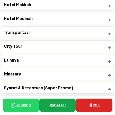
Hotel Makkah
Hotel Madinah
Transportasi
City Tour
Lainnya
Itinerary
Syarat & Ketentuan (Super Promo)
✍️
📄
Booking
Daftar
PDF