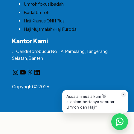
Umroh fokus Ibadah
Badal Umroh
Haji Khusus ONH Plus
Haji Mujamalah/Haji Furoda
Kantor Kami
Jl. Candi Borobudur No. 1A, Pamulang, Tangerang
Selatan, Banten
Instagram
YouTube
X
LinkedIn
Copyright © 2026
Assalammualaikum 👋
silahkan bertanya seputar
Umroh dan Haji?