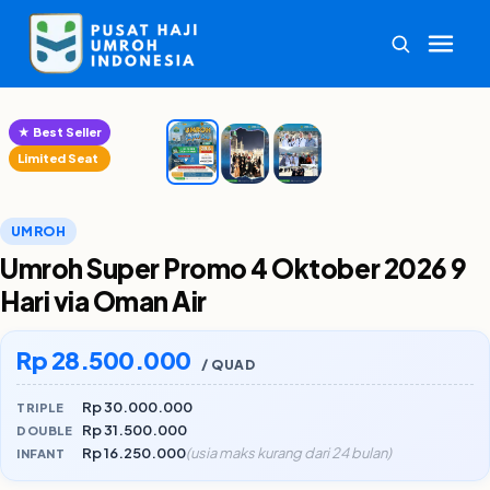
1
/3
‹
›
★ Best Seller
Limited Seat
UMROH
Umroh Super Promo 4 Oktober 2026 9
Hari via Oman Air
Rp 28.500.000
/ QUAD
Rp 30.000.000
TRIPLE
Rp 31.500.000
DOUBLE
Rp 16.250.000
(usia maks kurang dari 24 bulan)
INFANT