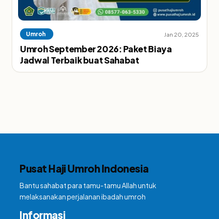
Umroh
Jan 20, 2025
Umroh September 2026: Paket Biaya
Jadwal Terbaik buat Sahabat
Pusat Haji Umroh Indonesia
Bantu sahabat para tamu-tamu Allah untuk
melaksanakan perjalanan ibadah umroh
Informasi