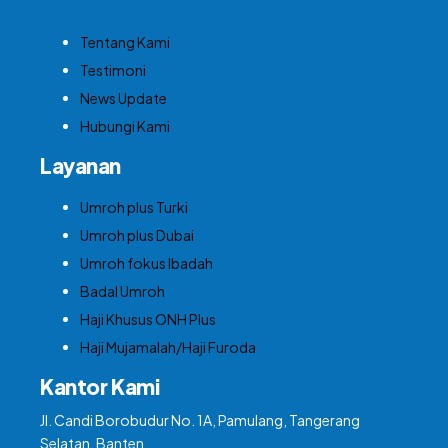
Tentang Kami
Testimoni
News Update
Hubungi Kami
Layanan
Umroh plus Turki
Umroh plus Dubai
Umroh fokus Ibadah
Badal Umroh
Haji Khusus ONH Plus
Haji Mujamalah/Haji Furoda
Kantor Kami
Jl. Candi Borobudur No. 1A, Pamulang, Tangerang
Selatan, Banten