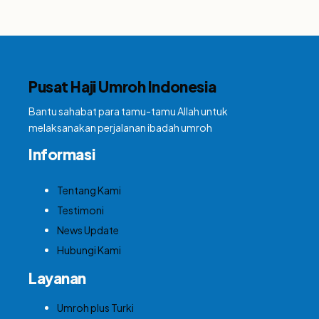
Pusat Haji Umroh Indonesia
Bantu sahabat para tamu-tamu Allah untuk
melaksanakan perjalanan ibadah umroh
Informasi
Tentang Kami
Testimoni
News Update
Hubungi Kami
Layanan
Umroh plus Turki