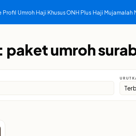
e
Profil
Umroh
Haji Khusus ONH Plus
Haji Mujamalah
:
paket umroh sura
URUTK