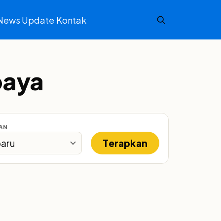
News Update
Kontak
baya
AN
Terapkan