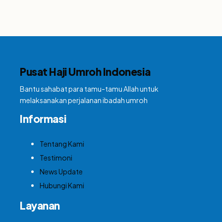
Pusat Haji Umroh Indonesia
Bantu sahabat para tamu-tamu Allah untuk
melaksanakan perjalanan ibadah umroh
Informasi
Tentang Kami
Testimoni
News Update
Hubungi Kami
Layanan