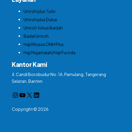
Umroh plus Turki
Umroh plus Dubai
Umroh fokus Ibadah
Badal Umroh
Haji Khusus ONH Plus
Haji Mujamalah/Haji Furoda
Kantor Kami
Jl. Candi Borobudur No. 1A, Pamulang, Tangerang
Selatan, Banten
Instagram
YouTube
X
LinkedIn
Copyright © 2026