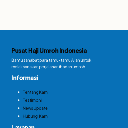
Pusat Haji Umroh Indonesia
Bantu sahabat para tamu-tamu Allah untuk
melaksanakan perjalanan ibadah umroh
Informasi
Tentang Kami
Testimoni
News Update
Hubungi Kami
Layanan