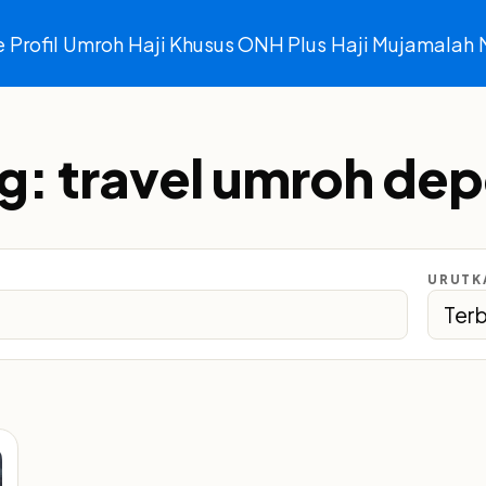
e
Profil
Umroh
Haji Khusus ONH Plus
Haji Mujamalah
g:
travel umroh de
URUTK