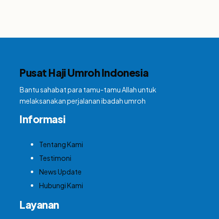
Pusat Haji Umroh Indonesia
Bantu sahabat para tamu-tamu Allah untuk
melaksanakan perjalanan ibadah umroh
Informasi
Tentang Kami
Testimoni
News Update
Hubungi Kami
Layanan