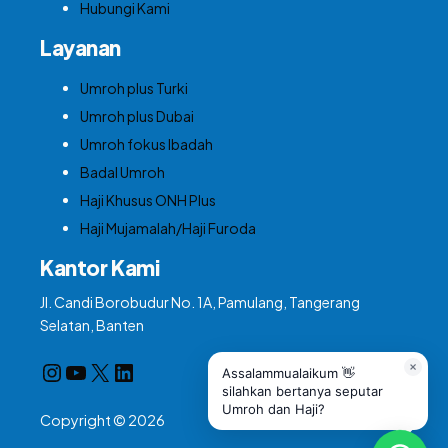
Hubungi Kami
Layanan
Umroh plus Turki
Umroh plus Dubai
Umroh fokus Ibadah
Badal Umroh
Haji Khusus ONH Plus
Haji Mujamalah/Haji Furoda
Kantor Kami
Jl. Candi Borobudur No. 1A, Pamulang, Tangerang
Selatan, Banten
Instagram
YouTube
X
LinkedIn
Assalammualaikum 👋
silahkan bertanya seputar
Umroh dan Haji?
Copyright © 2026