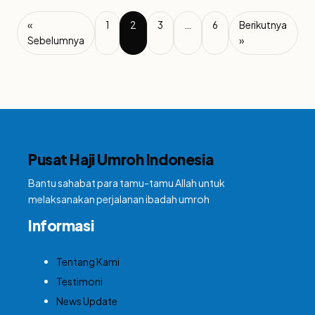
«
1
2
3
…
6
Berikutnya
Sebelumnya
»
Pusat Haji Umroh Indonesia
Bantu sahabat para tamu-tamu Allah untuk
melaksanakan perjalanan ibadah umroh
Informasi
Tentang Kami
Testimoni
News Update