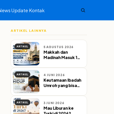
News Update
Kontak
ARTIKEL LAINNYA
ARTIKEL
5 AGUSTUS 2026
Makkah dan
Madinah Masuk 10
Kota Paling Banyak
Dikunjungi Dunia,
Ini Faktanya
ARTIKEL
4 JUNI 2026
Keutamaan Ibadah
Umroh yang bisa
bikin Hidup jadi
lebih baik
ARTIKEL
3 JUNI 2026
Mau Liburan ke
Turki di 2026?