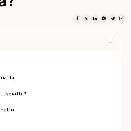
a?
−
amattu
i Tamattu?
amattu