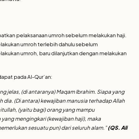
elibatkan pelaksanaan umroh sebelum melakukan haji.
elakukan umroh terlebih dahulu sebelum
elakukan umroh, baru dilanjutkan dengan melakukan
dapat pada Al-Qur’an:
g jelas, (di antaranya) Maqam Ibrahim. Siapa yang
 dia. (Di antara) kewajiban manusia terhadap Allah
itullah, (yaitu bagi) orang yang mampu
yang mengingkari (kewajiban haji), maka
emerlukan sesuatu pun) dari seluruh alam.”
(QS. Ali