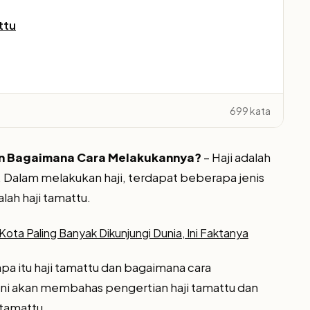
ttu
699 kata
dan Bagaimana Cara Melakukannya?
– Haji adalah
m. Dalam melakukan haji, terdapat beberapa jenis
alah haji tamattu.
ota Paling Banyak Dikunjungi Dunia, Ini Faktanya
 itu haji tamattu dan bagaimana cara
 ini akan membahas pengertian haji tamattu dan
tamattu.