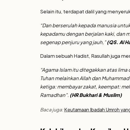
Selain itu, terdapat dalil yang menyer
“Dan berserulah kepada manusia untuk
kepadamu dengan berjalan kaki, dan m
segenap penjuru yang jauh,”
(QS. Al Ha
Dalam sebuah Hadist, Rasullah juga me
“Agama Islam itu ditegakkan atas lima
Tuhan melainkan Allah dan Muhammad a
ketiga: membayar zakat, keempat: mela
Ramadhan”.
(HR Bukhari & Muslim)
Baca juga:
Keutamaan Ibadah Umroh yang bi