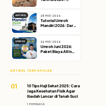
Simak Waktu
Terbaik Sebelum
Pesan Tiket
ARTIKEL
28 MEI 2026
Tutorial Umroh
Mandiri 2026: Dari
Tiket Pesawat
Sampai Visa
UMROH
26 MEI 2026
Umroh Juni 2026:
Paket Biaya All In
Kereta Cepat &
Direct Flight
ARTIKEL TERPOPULER
01
10 Tips Haji Sehat 2025: Cara
Jaga Kesehatan Fisik Agar
Ibadah Lancar di Tanah Suci
1 PEMBACA