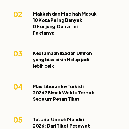
02
Makkah dan Madinah Masuk
10 Kota Paling Banyak
Dikunjungi Dunia, Ini
Faktanya
03
Keutamaan Ibadah Umroh
yang bisa bikin Hidup jadi
lebih baik
04
Mau Liburan ke Turki di
2026? Simak Waktu Terbaik
Sebelum Pesan Tiket
05
Tutorial Umroh Mandiri
2026: Dari Tiket Pesawat