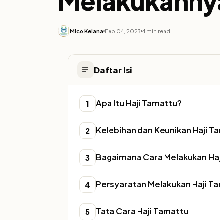
Melakukanny
Mico Kelana
Feb 04, 2023
4 min read
Daftar Isi
Apa Itu Haji Tamattu?
1
Kelebihan dan Keunikan Haji T
2
Bagaimana Cara Melakukan Haj
3
Persyaratan Melakukan Haji T
4
Tata Cara Haji Tamattu
5