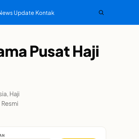
News Update
Kontak
ama Pusat Haji
a, Haji
h Resmi
AN