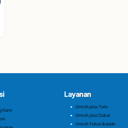
si
Layanan
Umroh plus Turki
g Kami
Umroh plus Dubai
oni
Umroh fokus Ibadah
Update