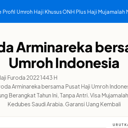
e
Profil
Umroh
Haji Khusus ONH Plus
Haji Mujamalah
oda Arminareka bers
Umroh Indonesia
uroda Arminareka bersama Pusat Haji Umroh Indonesi
ng Berangkat Tahun Ini, Tanpa Antri. Visa Mujamala
Kedubes Saudi Arabia. Garansi Uang Kembali
URUTK