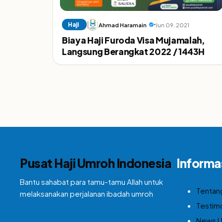
Haji
Ahmad Haramain
Jun 09, 2021
Biaya Haji Furoda Visa Mujamalah,
Langsung Berangkat 2022 / 1443H
Pusat Haji Umroh Indonesia
Informa
Bantu sahabat para tamu-tamu Allah untuk
Tentan
melaksanakan perjalanan ibadah umroh
Testim
News 