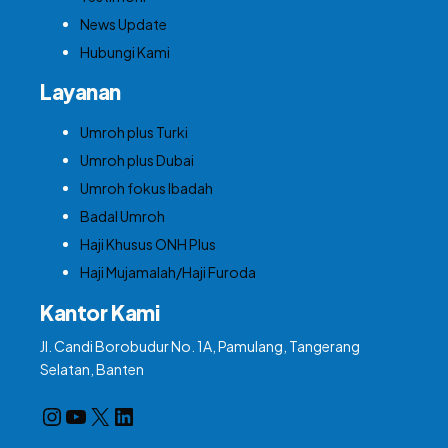
News Update
Hubungi Kami
Layanan
Umroh plus Turki
Umroh plus Dubai
Umroh fokus Ibadah
Badal Umroh
Haji Khusus ONH Plus
Haji Mujamalah/Haji Furoda
Kantor Kami
Jl. Candi Borobudur No. 1A, Pamulang, Tangerang
Selatan, Banten
Instagram
YouTube
X
LinkedIn