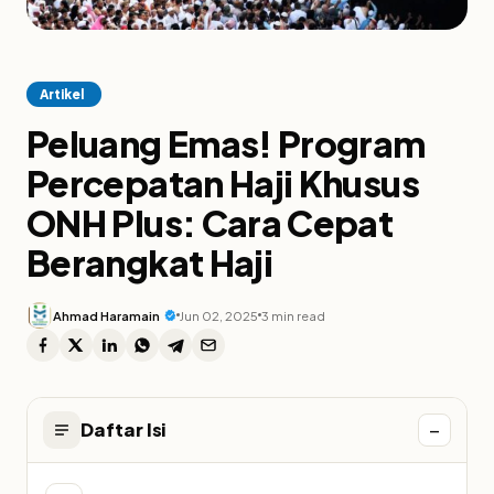
Artikel
Peluang Emas! Program
Percepatan Haji Khusus
ONH Plus: Cara Cepat
Berangkat Haji
Ahmad Haramain
Jun 02, 2025
3 min read
−
Daftar Isi