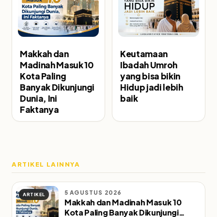
Makkah dan
Keutamaan
Madinah Masuk 10
Ibadah Umroh
Kota Paling
yang bisa bikin
Banyak Dikunjungi
Hidup jadi lebih
Dunia, Ini
baik
Faktanya
ARTIKEL LAINNYA
5 AGUSTUS 2026
ARTIKEL
Makkah dan Madinah Masuk 10
Kota Paling Banyak Dikunjungi