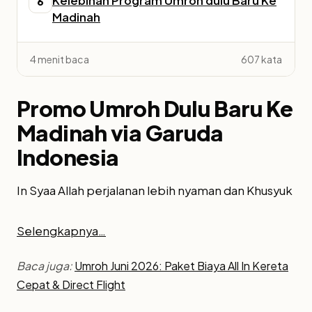
Kelebihan Program Umroh dulu Baru Ke
6
Madinah
4 menit baca
607 kata
Promo Umroh Dulu Baru Ke
Madinah via Garuda
Indonesia
In Syaa Allah perjalanan lebih nyaman dan Khusyuk
Selengkapnya…
Baca juga:
Umroh Juni 2026: Paket Biaya All In Kereta
Cepat & Direct Flight